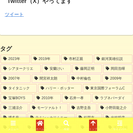
Twitter（X）やってます
ツイート
タグ
2023年
2019年
市村正親
銀河英雄伝説
シアタークリエ
安蘭けい
藤岡正明
岡田浩暉
2007年
間宮祥太朗
中村倫也
2009年
タイタニック
ハリー・ポッター
東京国際フォーラムC
宝塚BOYS
2010年
石井一孝
ラブネバーダイ
三浦涼介
モーツァルト！
吉野圭吾
小野田龍之介
博多座
ラミン・カリムルー
松岡充
光枝明彦
宮川浩
山路和弘
2008年
一路真輝
渡辺大輔
メニュー
ホーム
検索
トップ
サイドバー