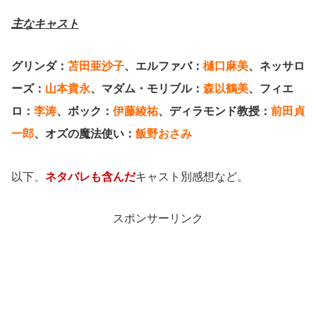
主なキャスト
グリンダ：
苫田亜沙子
、エルファバ：
樋口麻美
、ネッサロ
ーズ：
山本貴永
、マダム・モリブル：
森以鶴美
、フィエ
ロ：
李涛
、ボック：
伊藤綾祐
、ディラモンド教授：
前田貞
一郎
、オズの魔法使い：
飯野おさみ
以下、
ネタバレも含んだ
キャスト別感想など。
スポンサーリンク