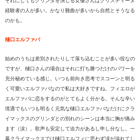
それにしてもグリンダを演じる女優さんはクリスティーヌ
経験者の人が多い。かなり難曲が多いから自然とそうなる
のかも。
樋口エルファバ
始めのうちは差別されたりして落ち込むことが多い役なの
ですが、樋口さんの場合はそれに打ち勝つだけのパワーを
充分秘めている感じ。いつも前向き思考でスコーンと明る
く可愛いエルファバなので私は大好きですね。フィエロが
エルファバに恋をするのがとてもよく分かる。そんな辛い
境遇でもいつも明るく元気な樋口エルファバなだけにクラ
イマックスのグリンダとの別れのシーンは本当に胸が痛み
ます（涙）。歌声も安定して迫力があるし申し分なし。一
幕クライマックスでは樋口エルフィに思わず涙が溢れてし