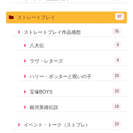
87
ストレートプレイ
76
ストレートプレイ作品感想
4
八犬伝
4
ラヴ・レターズ
10
ハリー・ポッターと呪いの子
10
宝塚BOYS
19
銀河英雄伝説
10
イベント・トーク（ストプレ）