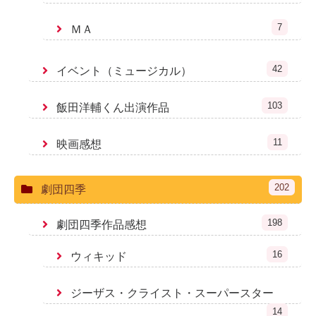
7
ＭＡ
42
イベント（ミュージカル）
103
飯田洋輔くん出演作品
11
映画感想
202
劇団四季
198
劇団四季作品感想
16
ウィキッド
ジーザス・クライスト・スーパースター
14