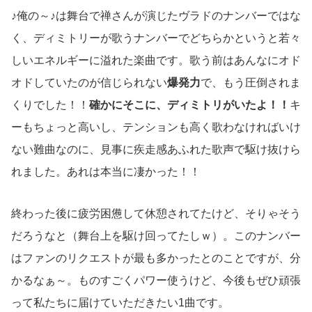
♪俺の～♪は舞台で禅さんが演じたヴラドのナンバーではな
く、ディミトリーが歌うナンバーでどちらかというと若々
しいエネルギーに溢れた楽曲です。歌う前はあんなにオド
オドしていたのが信じられない
爆発力
で、もう圧倒されま
くりでした！！
確かにそこに、ディミトリがいたよ！！
キ
ーもちょっと高いし、テンションも高く歌わなければいけ
ない難曲なのに、見事に疾走感あふれた歌声で駆け抜けら
れました。あれは本当に凄かった！！
終わった後に疲労困憊して休憩されてたけど、そりゃそう
だろうなと（舞台上を駆け回ってたしｗ）。このナンバー
はファンのリクエストが最も多かったとのことですが、分
かるなぁ～。ものすごくパワー使うけど、今後もぜひ頑張
って私たちに届けていただきたい1曲です。