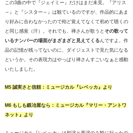
この3曲の中で『ジェイミー』だけはまだ未見。『アリス
～』と『シスター～』は観ているのですが、作品的にあま
り好みに合わなかったので殆ど覚えてなくて初めて聴くの
と同じ感覚（汗）。それでも、禅さんが歌うと
その歌って
いるナンバーの場面がまざまざと見えてくる
んですよ。作
品の記憶が残ってないのに、ダイジェストで見た気になる
というか。その表現力はやっぱり禅さんすごいなぁと感動
いたしました。
M5 誠実さと信頼：ミュージカル『レベッカ』より
M6 もしも鍛冶屋なら：ミュージカル『マリー・アントワ
ネット』より
ミュージカル『レベッカ』は初演と再演のみ観に行ったの