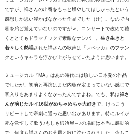
ですが、禅さんの出番をもっと増やしてほしかったという
感想しか思い浮かばなかった作品でした（汗）。なので内
容を殆ど覚えていないのですがｗ、コンサートで改めて聴
くととてもドラマチックで素敵なナンバー。
生き生きと
若々しく熱唱
された禅さんの歌声は『レベッカ』のフラン
クというキャラを浮かび上がらせていたように思います。
ミュージカル『MA』はあの時代には珍しい日本発の作品
でしたが、初演と再演はまだ内容が定まっていない感じで
客入りもあまりよくなかったんですよね。でも、私は
禅さ
んが演じたルイ16世がめちゃめちゃ大好き
で、けっこう
リピートして帝劇に通った思い出があります。特にルイが
死を覚悟して歌う♪もしも鍛冶屋～♪の場面は本当に感動的
で、何度も禅さんのお芝居と歌に泣かされました。今もこ