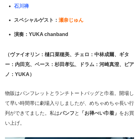
石川禅
スペシャルゲスト：
瀬奈じゅん
演奏：YUKA chanband
（ヴァイオリン：樋口菜穂美、チェロ：中林成爾、ギタ
ー：内田充、ベース：杉田孝弘、ドラム：河崎真澄、ピア
ノ：YUKA）
物販はパンフレットとランチトートバッグと巾着。開場し
て早い時間帯に劇場入りしましたが、めちゃめちゃ長い行
列ができてました。私は
パンフ
と
「お禅べい巾着」
をお買
い上げ。