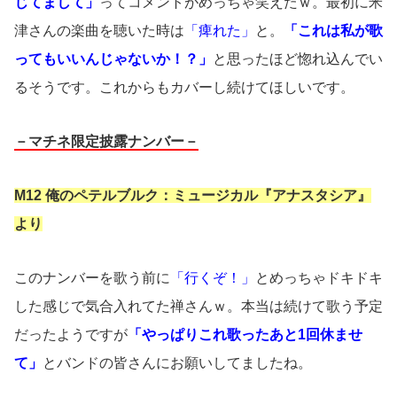
じてまして」
ってコメントがめっちゃ笑えたｗ。最初に米
津さんの楽曲を聴いた時は
「痺れた」
と。
「これは私が歌
ってもいいんじゃないか！？」
と思ったほど惚れ込んでい
るそうです。これからもカバーし続けてほしいです。
－マチネ限定披露ナンバー－
M12 俺のペテルブルク：ミュージカル『アナスタシア』
より
このナンバーを歌う前に
「行くぞ！」
とめっちゃドキドキ
した感じで気合入れてた禅さんｗ。本当は続けて歌う予定
だったようですが
「やっぱりこれ歌ったあと1回休ませ
て」
とバンドの皆さんにお願いしてましたね。