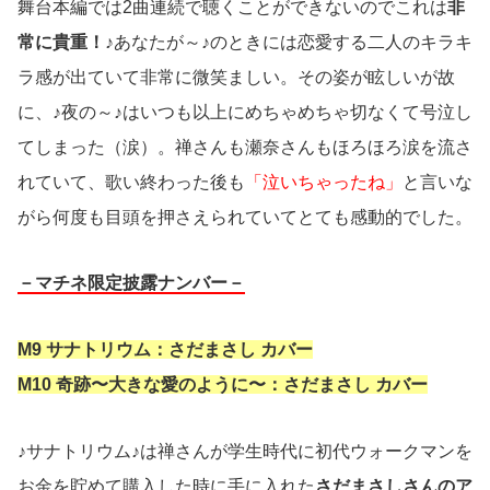
舞台本編では2曲連続で聴くことができないのでこれは
非
常に貴重！
♪あなたが～♪のときには恋愛する二人のキラキ
ラ感が出ていて非常に微笑ましい。その姿が眩しいが故
に、♪夜の～♪はいつも以上にめちゃめちゃ切なくて号泣し
てしまった（涙）。禅さんも瀬奈さんもほろほろ涙を流さ
れていて、歌い終わった後も
「泣いちゃったね」
と言いな
がら何度も目頭を押さえられていてとても感動的でした。
－マチネ限定披露ナンバー－
M9 サナトリウム：さだまさし カバー
M10 奇跡〜大きな愛のように〜：さだまさし カバー
♪サナトリウム♪は禅さんが学生時代に初代ウォークマンを
お金を貯めて購入した時に手に入れた
さだまさしさんのア