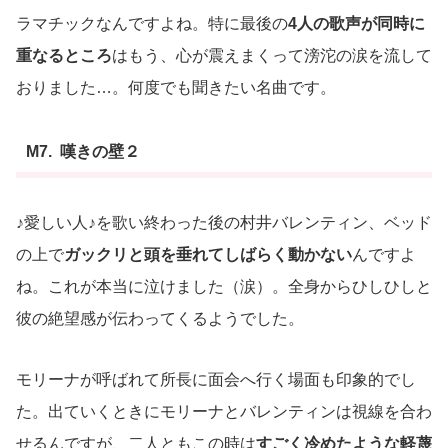
ラマチックなんですよね。特に最後の
4人の歌声が同時に
重なるところ
はもう、心が震えまくって滂沱の涙を流して
おりました…。何度でも聞きたい名曲です。
M7. 嘆きの壁２
♪愛しい人♪を歌い終わった後の村井バレンティン、ベッド
の上で
ガックリと頭を垂れてしばらく動かない
んですよ
ね。これが本当に泣けました（涙）。全身からひしひしと
彼の絶望感が伝わってくるようでした。
モリーナが呼ばれて所長に面会へ行く場面も印象的でし
た。出ていくときにモリーナとバレンティンは視線を合わ
せるんですが、二人ともこの時は
すごく冷めたような軽蔑