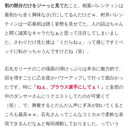
初の部分だけをジーっと見てた
こと。相葉バレンティンは
最初から全く興味なさげにしてるんだけどｗ、村井バレン
ティンは一応最初は聴く姿勢を見せてた。人の話はちゃん
と聞く誠実なキャラだなぁと思って注目してしまいまし
た。さわりだけ見た後は「くだらねぇ」って感じですぐベ
ッドに転がっちゃうんですけどね（笑）。
石丸モリーナのこの場面の弾けっぷりは本当に魅力的で、
回を増すごとに乙女度がパワーアップして行って面白かっ
たです。特に
「ねぇ、ブラウス派手にしてぇ！」
と妄想の
中のダンサーさんにリクエストしてたのが可愛くて
（笑）。で、興奮するとだんだん声に
ドス
が効いてくると
ころも最高ｗｗ。石丸さんってこんなコミカルで柔軟な表
現できるんだなぁと毎回感動しておりました。っていう