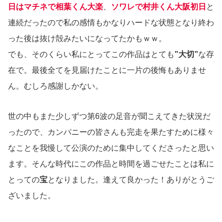
日はマチネで相葉くん大楽
、
ソワレで村井くん大阪初日
と
連続だったので私の感情もかなりハードな状態となり終わ
った後は抜け殻みたいになってたかもｗｗ。
でも、そのくらい私にとってこの作品はとても
”大切”
な存
在で。最後全てを見届けたことに一片の後悔もありませ
ん。むしろ感謝しかない。
世の中もまた少しずつ第6波の足音が聞こえてきた状況だ
ったので、カンパニーの皆さんも完走を果たすために様々
なことを我慢して公演のために集中してくださったと思い
ます。そんな時代にこの作品と時間を過ごせたことは私に
とっての
宝
となりました。逢えて良かった！ありがとうご
ざいました。