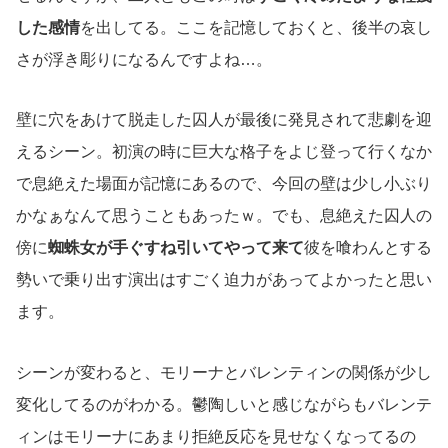
した感情
を出してる。ここを記憶しておくと、後半の哀し
さが浮き彫りになるんですよね…。
壁に穴をあけて脱走した囚人が最後に発見されて悲劇を迎
えるシーン。初演の時に巨大な格子をよじ登って行くなか
で息絶えた場面が記憶にあるので、今回の壁は少し小ぶり
かなぁなんて思うこともあったｗ。でも、息絶えた囚人の
傍に
蜘蛛女が手ぐすね引いてやって来て
彼を喰わんとする
勢いで乗り出す演出はすごく迫力があってよかったと思い
ます。
シーンが変わると、モリーナとバレンティンの関係が少し
変化してるのがわかる。鬱陶しいと感じながらもバレンテ
ィンはモリーナにあまり拒絶反応を見せなくなってるの