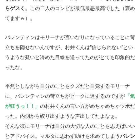
らゲスく
。この二人のコンビが最低最悪最高でした（褒め
てますｗ）。
バレンティンはモリーナが言いなりになっていることに苛
立ちを隠せないんですが、村井くんは”信じられない”とい
うような疑いと冷めた目線を送ってたのがとても印象的だ
ったな。
平然としながら自分のことをクズだと自覚するモリーナ
に、バレンティンの苛立ちがピークに達するのですが
「気
が狂うっ！！」
の村井くんの言い方がめちゃめちゃツボだ
った。内側から絞り出すような声出してたよなぁ。
そんな彼にモリーナは自分の大切な人のことを思えばいい
とアドバイス。マルタに思わず助けを求めてしまう
バレン