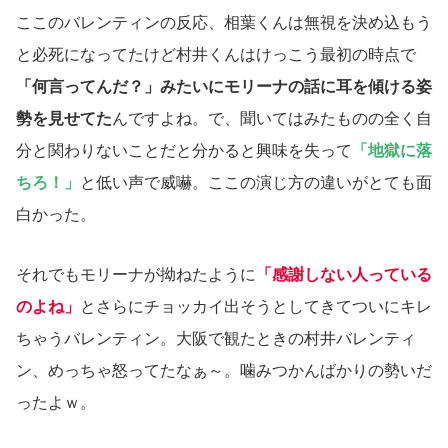
ここのバレンティンの反応、相葉くんは無視を決め込もう
と必死になってたけど村井くんはけっこう最初の時点で
「何言ってんだ？」みたいにモリーナの話に耳を傾ける姿
勢を見せてた
んですよね。で、聞いてはみたものの全く自
分と関わりないことだと分かると興味を失って
「地獄に落
ちろ！」
と低い声で威嚇。ここの演じ方の違いがとても面
白かった。
それでもモリーナが拗ねたように
「感謝しない人っている
のよね」
とさらにチョッカイ出そうとしてきてついにキレ
ちゃうバレンティン。大阪で観たときの村井バレンティ
ン、めっちゃ怒ってたなぁ～。噛みつかんばかりの勢いだ
ったよｗ。