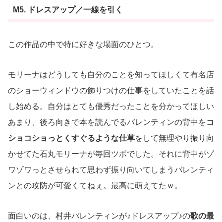
M5. ドレスアップ／一線を引く
この作品の中で特に好きな場面のひとつ。
モリーナはどうしても自分のことを知ってほしくて有名店
のショーウィンドウの飾りつけの仕事をしていたことを話
し始める。自分はとても優秀だったことを分かってほしい
あまり、後ろ向きで本を読んでるバレンティンの背中を
コ
ショコショっとくすぐるような仕草
をして無理やり振り向
かせてた石丸モリーナが毎回ツボでした。それに背中がゾ
ワゾワっとさせられて思わず振り向いてしまうバレンティ
ンとの攻防が可愛くてねぇ。最高に萌えてたｗ。
面白いのは、村井バレンティンが♪ドレスアップ♪の
歌の最