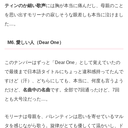
ティンのか細い歌声
には胸が本当に痛んだし、母親のこと
を思い出すモリーナの寂しそうな眼差しも本当に泣けまし
た…。
M6. 愛しい人（Dear One）
このナンバーはずっと「Dear One」として覚えていたの
で最後まで日本語タイトルにちょっと違和感持ってたんで
すけど（汗）、どちらにしても、本当に、何度も言うよう
だけど、
名曲中の名曲
です。全部で7回通ったけど、7回
とも大号泣だった…。
モリーナは母親を、バレンティンは思いを寄せているマル
タを感じながら歌う。旋律がとても優しくて温かいし、ド