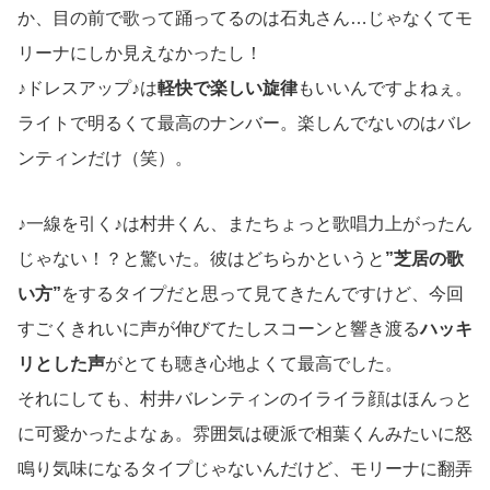
か、目の前で歌って踊ってるのは石丸さん…じゃなくてモ
リーナにしか見えなかったし！
♪ドレスアップ♪は
軽快で楽しい旋律
もいいんですよねぇ。
ライトで明るくて最高のナンバー。楽しんでないのはバレ
ンティンだけ（笑）。
♪一線を引く♪は村井くん、またちょっと歌唱力上がったん
じゃない！？と驚いた。彼はどちらかというと
”芝居の歌
い方”
をするタイプだと思って見てきたんですけど、今回
すごくきれいに声が伸びてたしスコーンと響き渡る
ハッキ
リとした声
がとても聴き心地よくて最高でした。
それにしても、村井バレンティンのイライラ顔はほんっと
に可愛かったよなぁ。雰囲気は硬派で相葉くんみたいに怒
鳴り気味になるタイプじゃないんだけど、モリーナに翻弄