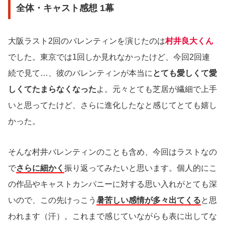
全体・キャスト感想 1幕
大阪ラスト2回のバレンティンを演じたのは
村井良大くん
でした。東京では1回しか見れなかったけど、今回2回連
続で見て…、彼のバレンティンが本当に
とても愛しくて愛
しくてたまらなくなった
よ。元々とても芝居が繊細で上手
いと思ってたけど、さらに進化したなと感じてとても嬉し
かった。
そんな村井バレンティンのことも含め、今回はラストなの
で
さらに細かく
振り返ってみたいと思います。個人的にこ
の作品やキャストカンパニーに対する思い入れがとても深
いので、この先けっこう
暑苦しい感情が多々出てくる
と思
われます（汗）。これまで感じていながらも表に出してな