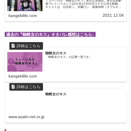
ミュージカル『蜘蛛女のキス』東京公演感想。東京芸術劇
場プレイハウスにて2021年12月02日マチネ公演を観劇。
キャストは、石丸幹二、安蘭けい、相葉裕樹（ダブルキャ
スト）、鶴見辰吾、香寿たつき、小南満佑子、間宮啓行、
櫻井章喜、ほか
2021.12.04
kangekilife.com
過去の『蜘蛛女のキス』ネタバレ感想はこちら↓
蜘蛛女のキス
「蜘蛛女のキス」の記事一覧です。
kangekilife.com
蜘蛛女のキス
www.asahi-net.or.jp