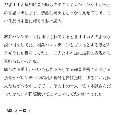
だよ！！
と最初に見た時ものすごくテンションが上がった
のを思い出します。残酷な現実をしっかり見せてこそ、こ
の作品は本当に輝くと私は思う。
村井バレンティンは連行されてくるときオオカミのような
鋭い目をしてた。相葉バレンティンもゾクっとするほどギ
ラギラした目をしてたし、二人とも本当に最初の表現から
素晴らしかったな。
舞台の下手上からいつも見下ろしてる鶴見辰吾さん演じる
所長がバレンティンの囚人番号を告げた時、後ろにいた囚
人たちが冷やかしてて…、その中の一人（佐々木誠さんだ
ったかな）が
口笛吹いてニマニマしてた
の好きでした。
M2. オーロラ