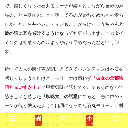
で、嬉しくなった石丸モリーナが嬉々としながら自分の家
族のことや映画のことを語ってるのがめちゃめちゃ可愛ら
しかった。村井バレンティンもここからけっこう
ちゃんと
彼の話に耳を傾けるようになってた
気がします。このタイ
ミングは相葉くんの時よりやはり早めだったなという印
象。
途中で囚人の叫び声が聞こえてきてバレンティンは不安を
感じてしまうんだけど、モリーナは構わず
「彼女の全部映
画だぁいすき！」
と興奮気味に話してる。でもそのなかで
恐ろしいと感じた
『蜘蛛女』の話題
になると、急に声のト
ーンが低く怯えたような口調になってた石丸モリーナ。村
井バレンティンがその変化にドキっとしたように思わず惹
きつけられてたのがとても印象的でした。
メニュー
ホーム
検索
トップ
サイドバー