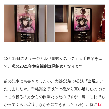
12月19日のミュージカル『蜘蛛女のキス』大千穐楽を以
て、私の
2021年舞台観劇は見納め
となります。
前の記事にも書きましたが、大阪公演は4公演
「全通」
い
たしましたｗ。千穐楽公演以外は後から買い足したのでけ
っこう後ろの方からの観劇だったのですが、毎回これでも
かってくらい涙流しながら観てきました（汗）。特に
18