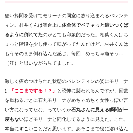
酷い拷問を受けてモリーナの同室に放り込まれるバレンテ
ィン。村井くんは舞台上に
体全体でベチャっと這いつくば
るように倒れてた
のがとても印象的だった。相葉くんはち
ょっと階段を少し使って転がってたんだけど、村井くんは
もうそのまま倒れ込んだ感じ。毎回、めっちゃ痛そう…
（汗）と思いながら見てました。
激しく痛めつけられた状態のバレンティンの姿にモリーナ
は
「ここまでする！？」
と恐怖に襲われるんですが、回数
を重ねるごとに石丸モリーナがめちゃめちゃ女性っぽい言
い方になってたな。っていうか
石丸さんに見える瞬間が一
度もない
ほどモリーナと同化してるように見えた。これ、
本当にすごいことだと思います。あそこまで役に溶け込ん