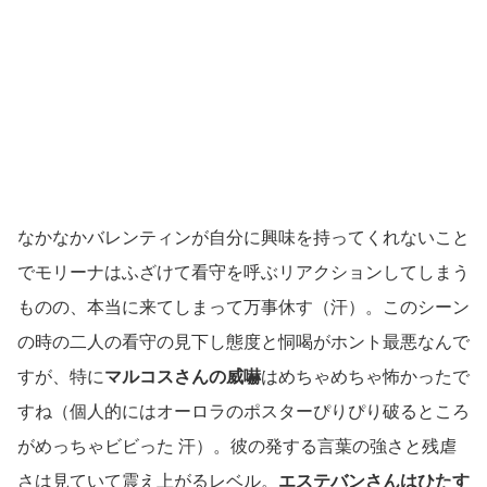
なかなかバレンティンが自分に興味を持ってくれないこと
でモリーナはふざけて看守を呼ぶリアクションしてしまう
ものの、本当に来てしまって万事休す（汗）。このシーン
の時の二人の看守の見下し態度と恫喝がホント最悪なんで
すが、特に
マルコスさんの威嚇
はめちゃめちゃ怖かったで
すね（個人的にはオーロラのポスターぴりぴり破るところ
がめっちゃビビった 汗）。彼の発する言葉の強さと残虐
さは見ていて震え上がるレベル。
エステバンさんはひたす